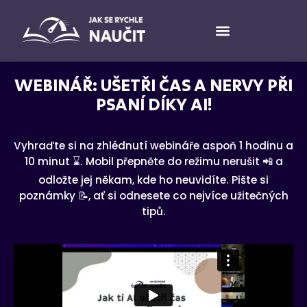
WEBINÁŘ: UŠETŘI ČAS A NERVY PŘI
PSANÍ DÍKY AI!
Vyhraďte si na zhlédnutí webináře aspoň 1 hodinu a
10 minut ⌛️. Mobil přepněte do režimu nerušit 📲 a
odložte jej někam, kde ho neuvidíte. Pište si
poznámky 📝, ať si odnesete co nejvíce užitečných
tipů.