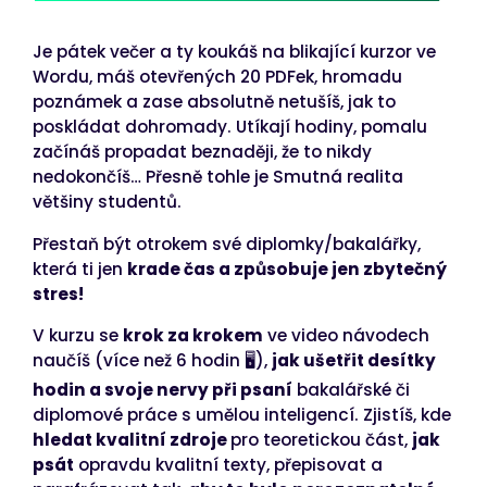
Je pátek večer a ty koukáš na blikající kurzor ve
Wordu, máš otevřených 20 PDFek, hromadu
poznámek a zase absolutně netušíš, jak to
poskládat dohromady. Utíkají hodiny, pomalu
začínáš propadat beznaději, že to nikdy
nedokončíš… Přesně tohle je Smutná realita
většiny studentů.
Přestaň být otrokem své diplomky/bakalářky,
která ti jen
krade čas a způsobuje jen zbytečný
stres!
V kurzu se
krok za krokem
ve video návodech
naučíš (více než 6 hodin 🖥️),
jak ušetřit desítky
hodin a svoje nervy při psaní
bakalářské či
diplomové práce s umělou inteligencí
. Zjistíš, kde
hledat kvalitní zdroje
pro teoretickou část,
jak
psát
opravdu kvalitní texty, přepisovat a