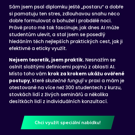
Sám jsem psal diplomku ještě „postaru“ a dobře
si pamatuju ten stres, zdlouhavou snahu něco
dobře formulovat a bohužel i probdělé noci.
Právě proto mě tak fascinuje, jak dnes AI může
studentům ulevit, a stal jsem se posedlý
hledáním těch nejlepších praktických cest, jak ji
efektivně a eticky využít.
Nejsem teoretik, jsem praktik.
Nesnažím se
oslnit složitými definicemi pojmů z oblasti AI.
Místo toho vám
krok za krokem ukážu ověřené
postupy
, které
skutečně fungují
v praxi a mám je
otestované na více než 300 studentech z kurzu,
stovkách lidí z živých seminářů a několika
desítkách lidí z individuálních konzultací.
Chci využít speciální nabídku!