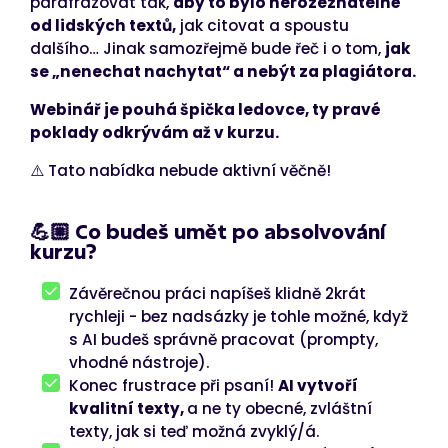
parafrázovat tak,
aby to bylo nerozeznatelné
od lidských textů,
jak citovat a spoustu
dalšího… Jinak samozřejmě bude řeč i o tom,
jak
se „nenechat nachytat“ a nebýt za plagiátora.
Webinář je pouhá špička ledovce, ty pravé
poklady odkrývám až v kurzu.
⚠️ Tato nabídka nebude aktivní věčně!
💪🏼 Co budeš umět po absolvování
kurzu?
Závěrečnou práci napíšeš klidně 2krát
rychleji - bez nadsázky je tohle možné, když
s AI budeš správně pracovat (prompty,
vhodné nástroje).
Konec frustrace při psaní!
AI vytvoří
kvalitní texty,
a ne ty obecné, zvláštní
texty, jak si teď možná zvyklý/á.