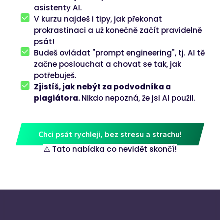
asistenty AI.
V kurzu najdeš i tipy, jak překonat
prokrastinaci a už konečně začít pravidelně
psát!
Budeš ovládat "prompt engineering", tj. AI tě
začne poslouchat a chovat se tak, jak
potřebuješ.
Zjistíš, jak nebýt za podvodníka a
plagiátora.
Nikdo nepozná, že jsi AI použil.
Chci psát rychleji, bez stresu a strachu!
⚠️ Tato nabídka co nevidět skončí!