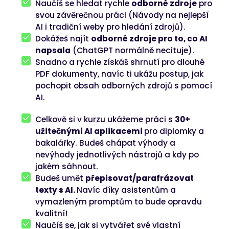
Naučíš se hledat rychle
odborné zdroje
pro
svou závěrečnou práci (Návody na nejlepší
AI i tradiční weby pro hledání zdrojů).
Dokážeš najít
odborné zdroje pro to, co AI
napsala
(ChatGPT normálně necituje).
Snadno a rychle získáš shrnutí pro dlouhé
PDF dokumenty, navíc ti ukážu postup, jak
pochopit obsah odborných zdrojů s pomocí
AI.
Celkově si v kurzu ukážeme práci s
30+
užitečnými AI aplikacemi
pro diplomky a
bakalářky. Budeš chápat výhody a
nevýhody jednotlivých nástrojů a kdy po
jakém sáhnout.
Budeš umět
přepisovat/parafrázovat
texty s AI.
Navíc díky asistentům a
vymazleným promptům to bude opravdu
kvalitní!
Naučíš se, jak si vytvářet své vlastní