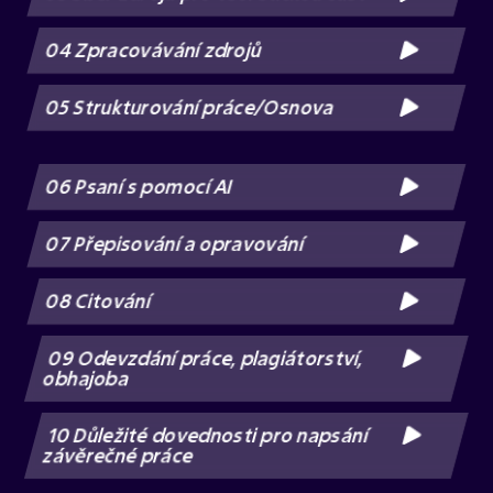
04 Zpracovávání zdrojů
05 Strukturování práce/Osnova
06 Psaní s pomocí AI
07 Přepisování a opravování
08 Citování
09 Odevzdání práce, plagiátorství,
obhajoba
10 Důležité dovednosti pro napsání
závěrečné práce