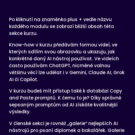
Po kliknutí na znaménko plus + vedle názvu
každého modulu se zobrazí bližší obsah této
sekce kurzu.
Know-how v kurzu předávám formou videí, ve
kterých sdílím svou obrazovku a ukazuju, jak
konkrétně daný AI nástroj používat. Ve videích
často používám ChatGPT, nicméně valnou
většinu věcí lze udělat i v Gemini, Claude AI, Grok
AI či Copilot.
V kurzu budeš mít přístup také k databázi Copy
and Paste promptů. K čemu to je? Díky správně
sepsaným promptům od AI získáte kvalitnější
výsledky.
V členské sekci je rovněž „galerie“ nejlepších AI
nástrojů pro psaní diplomek a bakalářek. Galerie