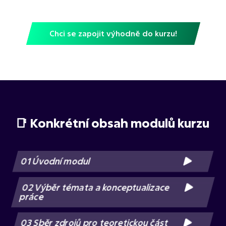
Chci se zapojit výhodně do kurzu!
📑 Konkrétní obsah modulů kurzu
01 Úvodní modul
02 Výběr témata a konceptualizace
práce
03 Sběr zdrojů pro teoretickou část