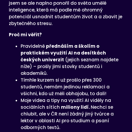
jsem se ale naplno ponořil do světa umělé
inteligence, která má podle mě ohromný
potenciál usnadnit studentům život a a zbavit je
zbytečného stresu.
Proč mi věřit?
Pravidelně
přednáším a školím o
praktickém využití AI na desítkách
českých univerzit
(jejich seznam najdete
níže) – prošly jimi stovky studentů i
akademiků.
Tímhle kurzem si už prošlo přes 300
studentů, nemám jedinou reklamaci a
všichni, kdo už měli obhajobu, to dali!
Moje videa a tipy na využití AI viděly na
sociálních sítích
miliony lidí.
Nechci se
chlubit, ale v ČR není žádný jiný tvůrce a
lektor v oblasti AI pro studium a psaní
odborných textů.