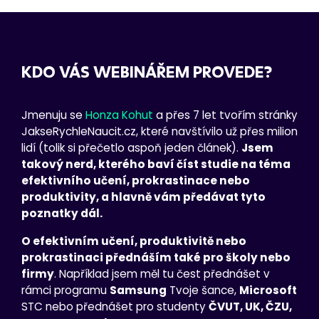
KDO VÁS WEBINÁŘEM PROVEDE?
Jmenuju se
Honza Kohut
a přes 7 let tvořím stránky
JakseRychleNaucit.cz, které navštívilo už přes milion
lidí (tolik si přečetlo aspoň jeden článek).
Jsem
takový nerd, kterého baví číst studie na téma
efektivního učení, prokrastinace nebo
produktivity, a hlavně vám předávat tyto
poznatky dál.
O efektivním učení, produktivitě nebo
prokrastinaci přednáším také pro školy nebo
firmy
. Například jsem měl tu čest přednášet v
rámci programu
Samsung
Tvoje šance,
Microsoft
STC nebo přednášet pro studenty
ČVUT, UK, ČZU,