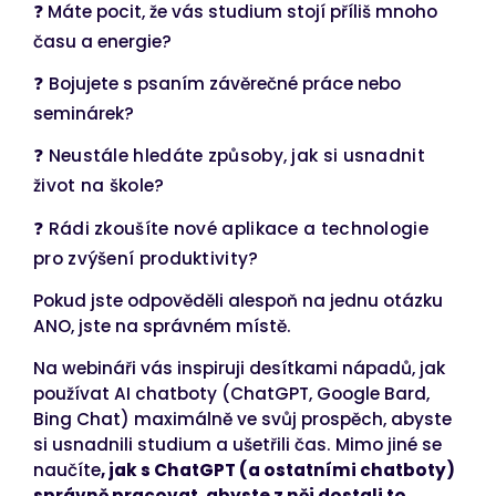
❓ Máte pocit, že vás studium stojí příliš mnoho
času a energie?
❓
Bojujete s psaním závěrečné práce nebo
seminárek?
❓ Neustále hledáte způsoby, jak si usnadnit
život na škole?
❓ Rádi zkoušíte nové aplikace a technologie
pro zvýšení produktivity?
Pokud jste odpověděli alespoň na jednu otázku
ANO, jste na správném místě.
Na webináři vás inspiruji desítkami nápadů, jak
používat AI chatboty (ChatGPT, Google Bard,
Bing Chat) maximálně ve svůj prospěch, abyste
si usnadnili studium a ušetřili čas. Mimo jiné se
naučíte
, jak s ChatGPT (a ostatními chatboty)
správně pracovat, abyste z něj dostali to