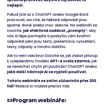
nejlepší.
Pokud jste už s ChatGPT anebo Google Bard
pracovali, asi víte, že některé odpovědi jsou
špatné, divné anebo moc obecné. Na webináři se
naučíte,
jak efektivně zadávat „prompty“
, aby
vás AI lépe pochopila a poskytla vám kvalitní
odpovědi jako jsou texty, prezentace, vysvětlení,
testy, nápady a mnoho dalšího.
Ale to není všechno! Dozvíte se, jak získat přístup
k vylepšenému modelu
GPT-4 zcela zdarma
, jak
se nenechat chytit při používání ChatGPT anebo
jaké další nástroje AI se vyplatí používat.
Tohoto webináře se zatím zúčastnilo přes 200
lidí!
Reakce si můžete přečíst níže.
📜Program webináře: