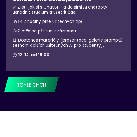
✅ Zjisti, jak si s ChatGPT a dalšími AI chatboty
usnadnit studium a ušetřit čas.
💪🏻 2 hodiny plné užitečných tipů
📺 3 měsíce přístup k záznamu.
📑 Dostaneš materiály (prezentace, galerie promptů,
seznam dalších užitečných AI pro studenty).
🕓
12. 12. od 18:00
TOHLE CHCI!