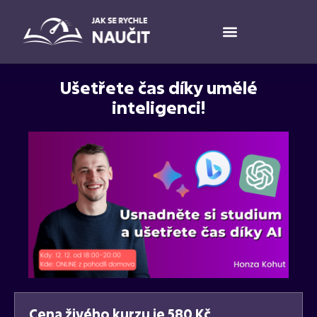
Ušetřete čas díky umělé
inteligenci!
Cena živého kurzu je 580 Kč