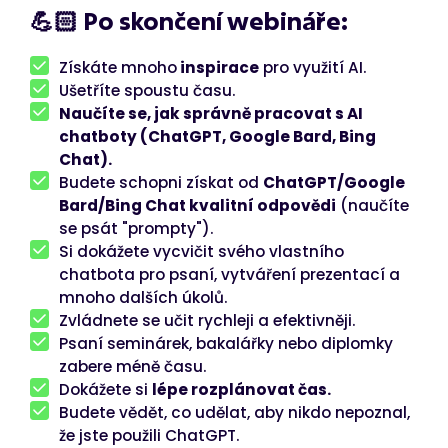
💪🏻 Po skončení webináře:
Získáte mnoho
inspirace
pro využití AI.
Ušetříte spoustu času.
Naučíte se, jak správně pracovat s AI
chatboty (ChatGPT, Google Bard, Bing
Chat).
Budete schopni získat od
ChatGPT/Google
Bard/Bing Chat kvalitní odpovědi
(naučíte
se psát "prompty").
Si dokážete vycvičit svého vlastního
chatbota pro psaní, vytváření prezentací a
mnoho dalších úkolů.
Zvládnete se učit rychleji a efektivněji.
Psaní seminárek, bakalářky nebo diplomky
zabere méně času.
Dokážete si
lépe rozplánovat čas.
Budete vědět, co udělat, aby nikdo nepoznal,
že jste použili ChatGPT.