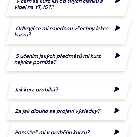
V čem se kurz liší od tvých článků a
videí na YT, IG??
Odkryjí se mi najednou všechny lekce
kurzu?
S učením jakých předmětů mi kurz
nejvíce pomůže?
Jak kurz probíhá?
Za jak dlouho se projeví výsledky?
Pomůžeš mi v průběhu kurzu?