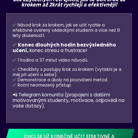
krokem až 2krát rychleji a efektivněji!
✅ Návod krok za krokem, jak se učit rychle a
efektivně ověřený vědeckými studiemi a více než 9
lety zkušeností.
✅
Konec dlouhých hodin bezvýsledného
učení,
konec stresu a frustrace!
✅ 1 hodina a 37 minut video návodů.
✅ Checklisty s postupy krok za krokem (vytiskni je a
měj při učení u sebe).
✅ Demonstrace a úkoly na procvičení metod.
✅ Roční neomezený přístup.
📲 Telegram komunita (propojení s dalšími
motivovanými studenty, motivace, odpovědi na
vaše dotazy).
CHCI SE UŽ KONEČNĚ UČIT EFEKTIVNĚ A