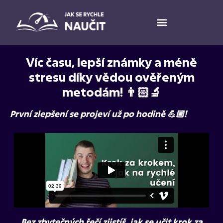
Víc času, lepší známky a méně
stresu díky vědou ověřeným
metodám! 👨🏻‍🔬
První zlepšení se projeví už po hodině 💪🏼!
Bez zbytečných řečí zjistíš, jak se učit krok za