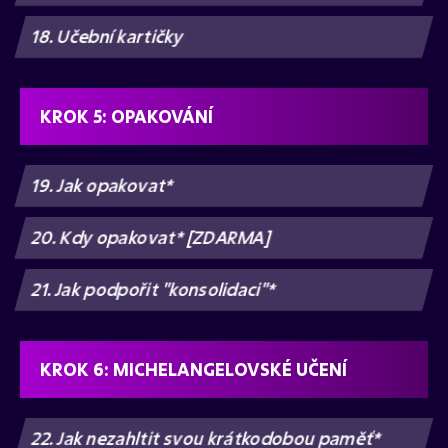
18. Učební kartičky
KROK 5: OPAKOVÁNÍ
19. Jak opakovat*
20. Kdy opakovat* [ZDARMA]
21. Jak podpořit "konsolidaci"*
KROK 6: MICHELANGELOVSKÉ UČENÍ
22. Jak nezahltit svou krátkodobou paměť*