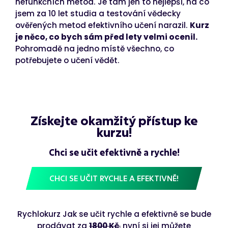
nefunkčních metod. Je tam jen to nejlepší, na co
jsem za 10 let studia a testování vědecky
ověřených metod efektivního učení narazil.
Kurz
je něco, co bych sám před lety velmi ocenil.
Pohromadě na jedno místě všechno, co
potřebujete o učení vědět.
Získejte okamžitý přístup ke
kurzu!
Chci se učit efektivně a rychle!
CHCI SE UČIT RYCHLE A EFEKTIVNĚ!
Rychlokurz Jak se učit rychle a efektivně se bude
prodávat za
1800 Kč
,
nyní si jej můžete