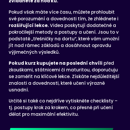
zvládnete za hoďku.
Pokud však máte více času, můžete prohloubit
své porozumění a dovednosti tím, že zhlédnete i
rozšiřující lekce.
Videa poskytují dodatečné a
pokročilejší metody a postupy a učení. Jsou to v
podstatě „třešničky na dortu“, které vám umožní
jít nad rámec základů a dosáhnout opravdu
výjimečných výsledků.
Pokud kurz kupujete na poslední chvíli
před
zkouškami, státnicemi či maturitou, doporučuju
se zaměřit na klíčové lekce. Získáte nejdůležitější
znalosti a dovednosti, které učení výrazně
usnadní.
Určitě si také co nejdříve vytiskněte checklisty –
tj. postupy krok za krokem, co přesně při učení
dělat pro maximální efektivitu.