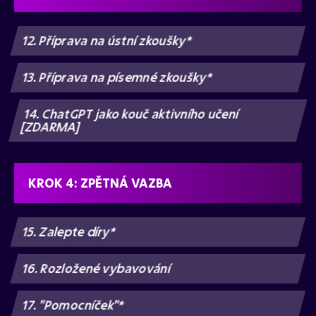
12. Příprava na ústní zkoušky*
13. Příprava na písemné zkoušky*
14. ChatGPT jako kouč aktivního učení
[ZDARMA]
KROK 4: ZPĚTNÁ VAZBA
15. Zalepte díry*
16. Rozložené vybavování
17. "Pomocníček"*