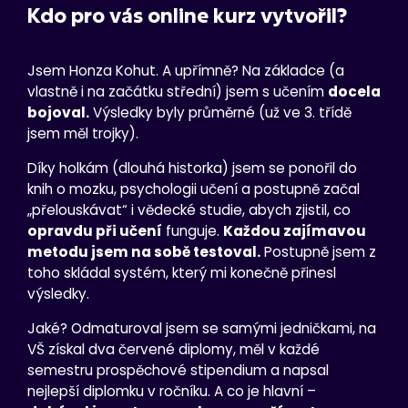
Kdo pro vás online kurz vytvořil?
Jsem Honza Kohut. A upřímně? Na základce (a
vlastně i na začátku střední) jsem s učením
docela
bojoval.
Výsledky byly průměrné (už ve 3. třídě
jsem měl trojky).
Díky holkám (dlouhá historka) jsem se ponořil do
knih o mozku, psychologii učení a postupně začal
„přelouskávat“ i vědecké studie, abych zjistil, co
opravdu při učení
funguje.
Každou zajímavou
metodu jsem na sobě testoval.
Postupně jsem z
toho skládal systém, který mi konečně přinesl
výsledky.
Jaké? Odmaturoval jsem se samými jedničkami, na
VŠ získal dva červené diplomy, měl v každé
semestru prospěchové stipendium a napsal
nejlepší diplomku v ročníku. A co je hlavní –