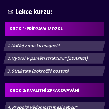
📜 Lekce kurzu:
KROK 1: PŘÍPRAVA MOZKU
1. Udělej z mozku magnet*
2. Vytvoř v paměti strukturu* [ZDARMA]
3. Struktura (pokročilý postup)
KROK 2: KVALITNÍ ZPRACOVÁVÁNÍ
4. Propojuj vědomosti mezi sebou*