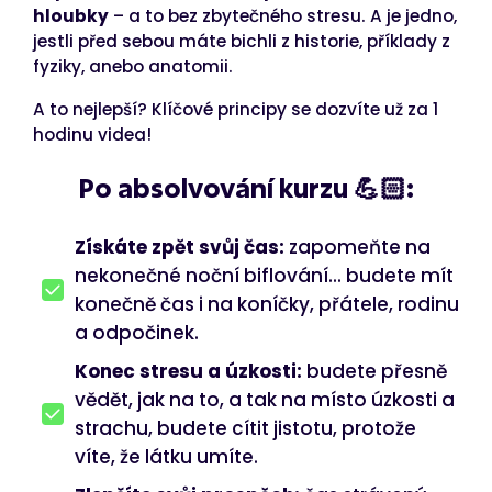
hloubky
– a to bez zbytečného stresu. A je jedno,
jestli před sebou máte bichli z historie, příklady z
fyziky, anebo anatomii.
A to nejlepší? Klíčové principy se dozvíte už za 1
hodinu videa!
Po absolvování kurzu 💪🏻:
Získáte zpět svůj čas:
zapomeňte na
nekonečné noční biflování... budete mít
konečně čas i na koníčky, přátele, rodinu
a odpočinek.
Konec stresu a úzkosti:
budete přesně
vědět, jak na to, a tak na místo úzkosti a
strachu, budete cítit jistotu, protože
víte, že látku umíte.