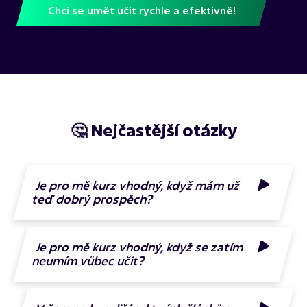
Chci se umět učit rychle a efektivně!
🤔 Nejčastější otázky
Je pro mě kurz vhodný, když mám už
teď dobrý prospěch?
Je pro mě kurz vhodný, když se zatím
neumím vůbec učit?