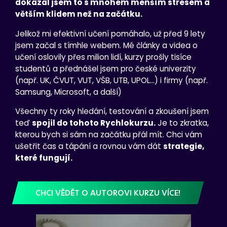
dokázal jsem to s mnohem menším stresem a
větším klidem než na začátku.
Jelikož mi efektivní učení pomáhalo, už před 9 lety
jsem začal s tímhle webem. Mé články a videa o
učení oslovily přes milion lidí, kurzy prošly tisíce
studentů a přednášel jsem pro české univerzity
(např. UK, ČVUT, VUT, VŠB, UTB, UPOL…) i firmy (např.
Samsung, Microsoft, a další)
Všechny ty roky hledání, testování a zkoušení jsem
teď
spojil do tohoto Rychlokurzu.
Je to zkratka,
kterou bych si sám na začátku přál mít. Chci vám
ušetřit čas a tápání a rovnou vám dát
strategie,
které fungují.
CHCI VĚDĚT O AUTOROVI KURZU VÍCE!