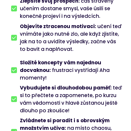
Zlepšíte svůj prospěch:
čas strávený
učením dostane smysl, vaše úsilí se
konečně projeví i na výsledcích.
Objevíte ztracenou motivaci:
učení teď
vnímáte jako nutné zlo, ale když zjistíte,
jak na to a uvidíte výsledky, začne vás
to bavit a naplňovat.
Složité koncepty vám najednou
docvaknou:
frustraci vystřídají Aha
momenty!
Vybudujete si dlouhodobou paměť:
teď
si to přečtete a zapomenete, po kurzu
vám vědomosti v hlavě zůstanou ještě
dlouho po zkoušce!
Zvládnete si poradit i s obrovským
množstvím učiva:
na místo chaosu,