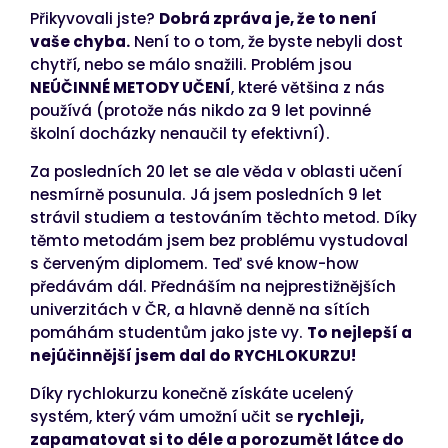
Přikyvovali jste?
Dobrá zpráva je, že to není
vaše chyba.
Není to o tom, že byste nebyli dost
chytří, nebo se málo snažili. Problém jsou
NEÚČINNÉ METODY UČENÍ
, které většina z nás
používá (protože nás nikdo za 9 let povinné
školní docházky nenaučil ty efektivní).
Za posledních 20 let se ale věda v oblasti učení
nesmírně posunula. Já jsem posledních 9 let
strávil studiem a testováním těchto metod. Díky
těmto metodám jsem bez problému vystudoval
s červeným diplomem. Teď své know-how
předávám dál. Přednáším na nejprestižnějších
univerzitách v ČR, a hlavně denně na sítích
pomáhám studentům jako jste vy.
To nejlepší a
nejúčinnější jsem dal do RYCHLOKURZU!
Díky rychlokurzu konečně získáte ucelený
systém, který vám umožní učit se
rychleji,
zapamatovat si to déle a porozumět látce do