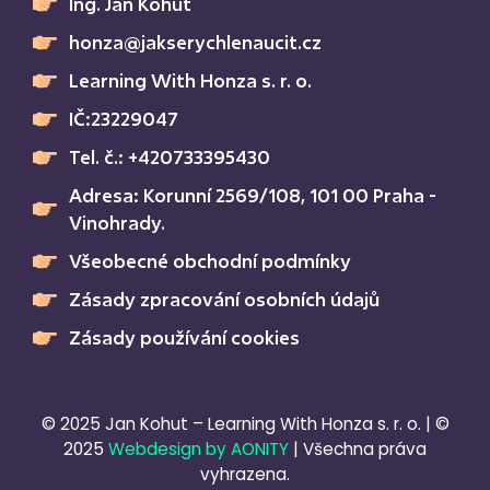
Ing. Jan Kohut
honza@jakserychlenaucit.cz
Learning With Honza s. r. o.
IČ:23229047
Tel. č.: +420733395430
Adresa: Korunní 2569/108, 101 00 Praha -
Vinohrady.
Všeobecné obchodní podmínky
Zásady zpracování osobních údajů
Zásady používání cookies
© 2025 Jan Kohut – Learning With Honza s. r. o. | ©
2025
Webdesign by AONITY
| Všechna práva
vyhrazena.