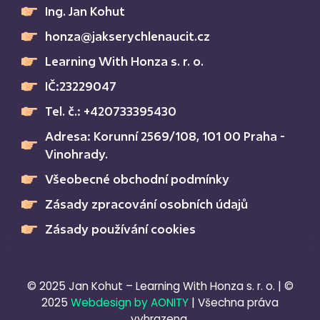
Ing. Jan Kohut
honza@jakserychlenaucit.cz
Learning With Honza s. r. o.
IČ:23229047
Tel. č.: +420733395430
Adresa: Korunní 2569/108, 101 00 Praha -
Vinohrady.
Všeobecné obchodní podmínky
Zásady zpracování osobních údajů
Zásady používání cookies
© 2025 Jan Kohut – Learning With Honza s. r. o. | ©
2025
Webdesign by AONITY
| Všechna práva
vyhrazena.