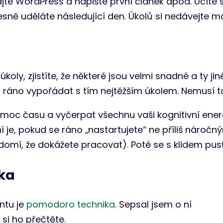
te WordPress a napište první článek apod. Učíte 
řesně uděláte následující den. Úkolů si nedávejte m
oly, zjistíte, že některé jsou velmi snadné a ty jin
d ráno vypořádat s tím nejtěžším úkolem. Nemusí to
moc času a vyčerpat všechnu vaši kognitivní ener
lní je, pokud se ráno „nastartujete“ ne příliš náro
omí, že dokážete pracovat). Poté se s klidem pusť
ka
tu je
pomodoro technika
. Sepsal jsem o ní
si ho přečtěte.