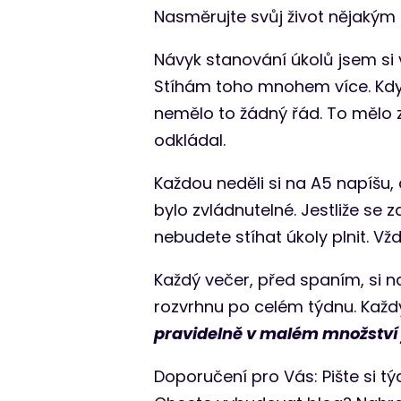
Nasměrujte svůj život nějakým 
Návyk stanování úkolů jsem si 
Stíhám toho mnohem více. Kdysi
nemělo to žádný řád. To mělo z
odkládal.
Každou neděli si na A5 napíšu,
bylo zvládnutelné. Jestliže se
nebudete stíhat úkoly plnit. Vždy
Každý večer, před spaním, si na
rozvrhnu po celém týdnu. Každý
pravidelně v malém množství j
Doporučení pro Vás: Pište si tý