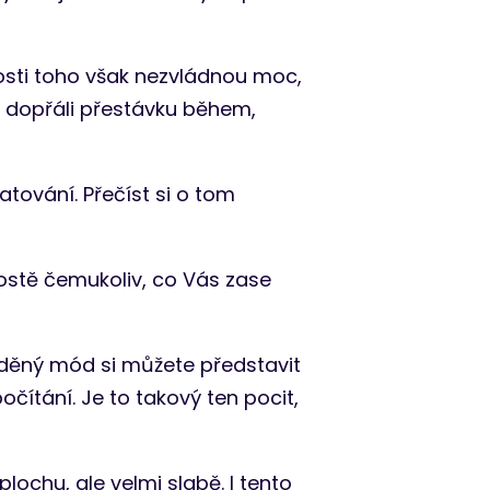
nosti toho však nezvládnou moc,
i dopřáli přestávku během,
tování. Přečíst si o tom
rostě čemukoliv, co Vás zase
děný mód si můžete představit
počítání. Je to takový ten pocit,
ochu, ale velmi slabě. I tento