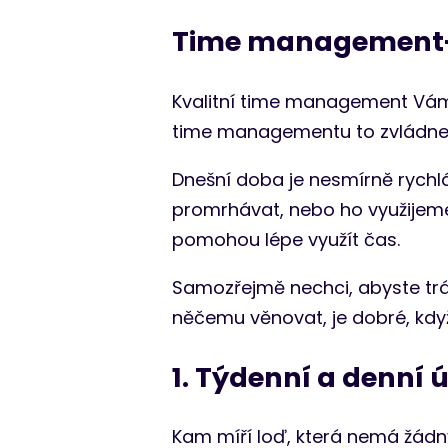
Time management- 
Kvalitní time management Vám
time managementu to zvládnete
Dnešní doba je nesmírně rychlá
promrhávat, nebo ho využijeme 
pomohou lépe využít čas.
Samozřejmě nechci, abyste tráv
něčemu věnovat, je dobré, když
1. Týdenní a denní 
Kam míří loď, která nemá žádný