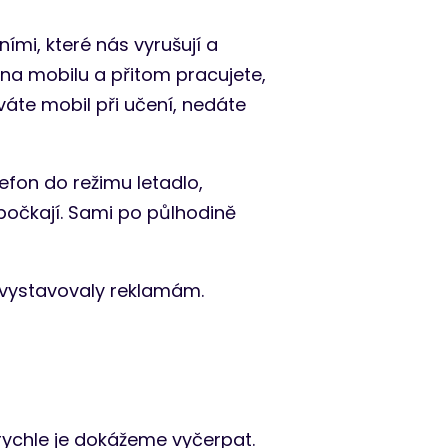
mi, které nás vyrušují a
 na mobilu a přitom pracujete,
íváte mobil při učení, nedáte
efon do režimu letadlo,
počkají. Sami po půlhodině
e vystavovaly reklamám.
 rychle je dokážeme vyčerpat.