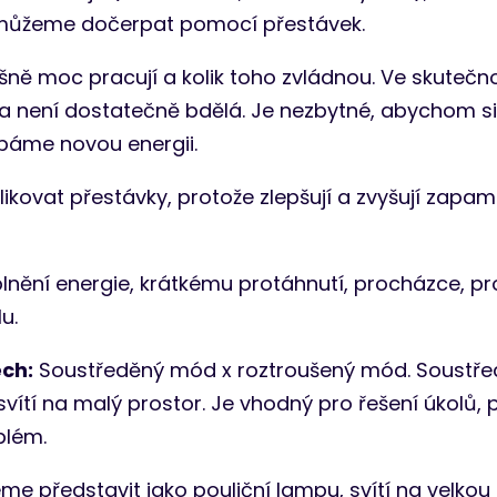
 je můžeme dočerpat pomocí přestávek.
rašně moc pracují a kolik toho zvládnou. Ve skuteč
á a není dostatečně bdělá. Je nezbytné, abychom s
páme novou energii.
kovat přestávky, protože zlepšují a zvyšují zapama
plnění energie, krátkému protáhnutí, procházce, p
u.
ch:
Soustředěný mód x roztroušený mód. Soustře
ě svítí na malý prostor. Je vhodný pro řešení úkolů, 
blém.
 představit jako pouliční lampu, svítí na velkou pl