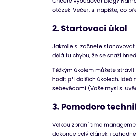
Chcete vybudovat blog? Nahraj
otázek. Večer, si napište, co p
2. Startovací úkol
Jakmile si začnete stanovovat úk
dělá tu chybu, že se snaží hne
Těžkým úkolem můžete strávit 
hodit při dalších úkolech. Ideá
sebevědomí (Vaše mysl si uvěd
3. Pomodoro techni
Velkou zbraní time managemen
dokonce celý článek, rozhodně 