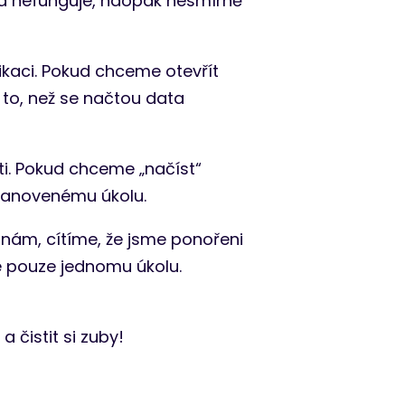
 a nefunguje, naopak nesmírně
likaci. Pokud chceme otevřít
 to, než se načtou data
i. Pokud chceme „načíst“
stanovenému úkolu.
 nám, cítíme, že jsme ponořeni
 pouze jednomu úkolu.
 čistit si zuby!