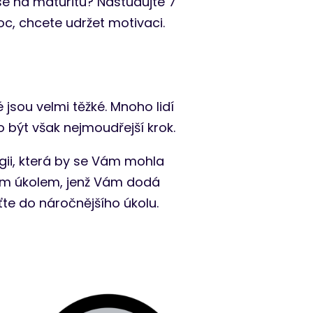
se na maturitu? Nastudujte 7
oc, chcete udržet motivaci.
é jsou velmi těžké. Mnoho lidí
 být však nejmoudřejší krok.
gii, která by se Vám mohla
čným úkolem, jenž Vám dodá
te do náročnějšího úkolu.