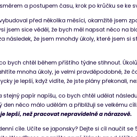
směrem a postupem času, krok po krůčku se ke svém
vybudoval před několika měsíci, okamžitě jsem zp
 jsem sice věděl, že bych měl napsat něco na blog
a následek, že jsem mnohdy úkoly, které jsem si sta
 co bych chtěl během příštího týdne stihnout. Úkol
 zahltíte mnoha úkoly, je velmi pravděpodobné, že č
cky je lepší, když vidíte, že jste plány překonali, ne
 stejný papír napíšu, co bych chtěl udělat následuj
 den něco málo udělám a přibližuji se velkému cíli
e lepší, než pracovat nepravidelně a nárazově.
denní cíle. Učíte se japonsky? Dejte si cíl naučit 