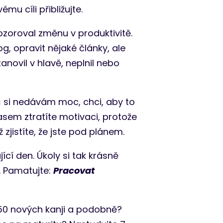
u cíli přibližujte.
ozoroval změnu v produktivitě.
, opravit nějaké články, ale
novil v hlavě, neplnil nebo
ů si nedávám moc, chci, aby to
asem ztratíte motivaci, protože
ž zjistíte, že jste pod plánem.
ící den. Úkoly si tak krásně
. Pamatujte:
Pracovat
se 50 nových kanji a podobně?