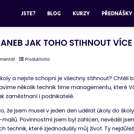
JSTE?
BLOG
KURZY
PŘEDNÁŠKY
ANEB JAK TOHO STIHNOUT VÍCE
omentář
Produktivita
úkoly a nejste schopni je všechny stihnout? Chtěli 
tavíme několik technik time managementu, které 
tak zaměstnaní i podnikatelé.
o, že jsem musel v jeden den udělat úkoly do školy,
mailů. Povinnostmi jsem byl zahlcen, nevěděl jsem
 technik, které zjednodušily můj život. Ty nejdůlež