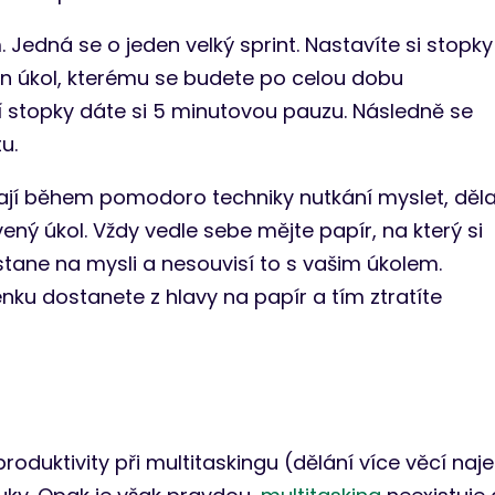
 Jedná se o jeden velký sprint. Nastavíte si stopky
en úkol, kterému se budete po celou dobu
 stopky dáte si 5 minutovou pauzu. Následně se
u.
ají během pomodoro techniky nutkání myslet, děla
vený úkol. Vždy vedle sebe mějte papír, na který si
tane na mysli a nesouvisí to s vašim úkolem.
nku dostanete z hlavy na papír a tím ztratíte
roduktivity při multitaskingu (dělání více věcí naje