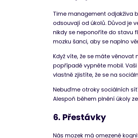
Time management odjakživa boju
odsouvají od úkolů. Důvod je v
nikdy se neponoříte do stavu fl
mozku šanci, aby se naplno věn
Když víte, že se máte věnovat 
popřípadě vypněte mobil. Vaši
vlastně zjistíte, že se na sociá
Nebuďme otroky sociálních sítí
Alespoň během plnění úkoly ze 
6. Přestávky
Nás mozek má omezené kognitivn