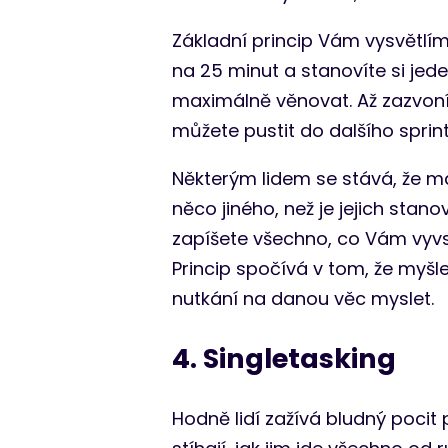
Základní princip Vám vysvětlím.
na 25 minut a stanovíte si jed
maximálně věnovat. Až zazvoní
můžete pustit do dalšího sprint
Některým lidem se stává, že m
něco jiného, než je jejich stano
zapíšete všechno, co Vám vyvs
Princip spočívá v tom, že myšle
nutkání na danou věc myslet.
4. Singletasking
Hodně lidí zažívá bludný pocit p