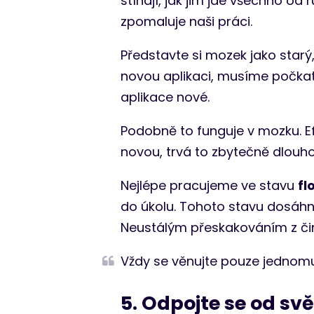
stíhají, jak jim jde všechno od
zpomaluje naši práci.
Představte si mozek jako starý
novou aplikaci, musíme počkat 
aplikace nové.
Podobně to funguje v mozku. E
novou, trvá to zbytečně dlouh
Nejlépe pracujeme ve stavu
fl
do úkolu. Tohoto stavu dosáh
Neustálým přeskakováním z či
Vždy se věnujte pouze jednomu 
5. Odpojte se od sv