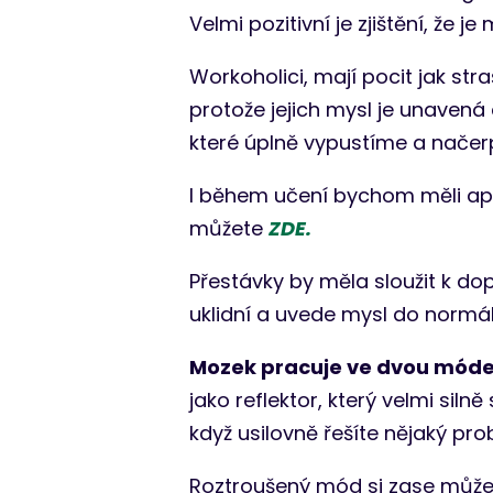
Velmi pozitivní je zjištění, že
Workoholici, mají pocit jak st
protože jejich mysl je unaven
které úplně vypustíme a načer
I během učení bychom měli apli
můžete
ZDE.
Přestávky by měla sloužit k do
uklidní a uvede mysl do normál
Mozek pracuje ve dvou móde
jako reflektor, který velmi siln
když usilovně řešíte nějaký pro
Roztroušený mód si zase můžeme