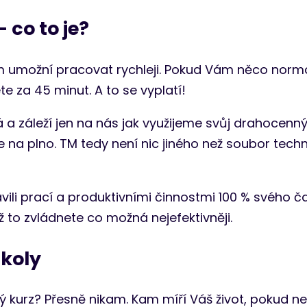
co to je?
 umožní pracovat rychleji. Pokud Vám něco normá
 za 45 minut. A to se vyplatí!
 a záleží jen na nás jak využijeme svůj drahocenn
na plno. TM tedy není nic jiného než soubor techni
ili prací a produktivními činnostmi 100 % svého ča
 to zvládnete co možná nejefektivněji.
úkoly
 kurz? Přesně nikam. Kam míří Váš život, pokud n