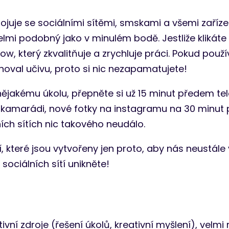
je se sociálními sítěmi, smskami a všemi zařízení
elmi podobný jako v minulém bodě. Jestliže klikáte
ow, který zkvalitňuje a zrychluje práci. Pokud použ
oval učivu, proto si nic nezapamatujete!
nějakému úkolu, přepněte si už 15 minut předem tel
 kamarádi, nové fotky na instagramu na 30 minut 
lních sítích nic takového neudálo.
, které jsou vytvořeny jen proto, aby nás neustál
sociálních sítí unikněte!
í zdroje (řešení úkolů, kreativní myšlení), velmi