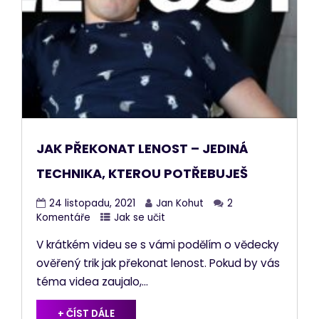
JAK PŘEKONAT LENOST – JEDINÁ
TECHNIKA, KTEROU POTŘEBUJEŠ
24 listopadu, 2021
Jan Kohut
2
Komentáře
Jak se učit
V krátkém videu se s vámi podělím o vědecky
ověřený trik jak překonat lenost. Pokud by vás
téma videa zaujalo,...
+ ČÍST DÁLE