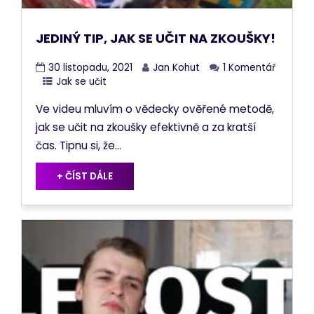
JEDINÝ TIP, JAK SE UČIT NA ZKOUŠKY!
30 listopadu, 2021
Jan Kohut
1 Komentář
Jak se učit
Ve videu mluvím o vědecky ověřené metodě,
jak se učit na zkoušky efektivně a za kratší
čas. Tipnu si, že...
+ ČÍST DÁLE