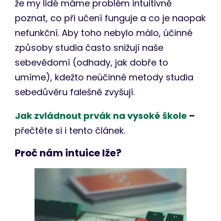
že my lidé máme problém intuitivně
poznat, co při učení funguje a co je naopak
nefunkční. Aby toho nebylo málo, účinné
způsoby studia často snižují naše
sebevědomí (odhady, jak dobře to
umíme), kdežto neúčinné metody studia
sebedůvěru falešně zvyšují.
Jak zvládnout prvák na vysoké škole
–
přečtěte si i tento článek.
Proč nám intuice lže?