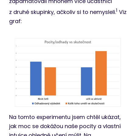
zapamatovali mnohem více účastníci
1
z druhé skupinky, ačkoliv si to nemysleli.
Viz
graf:
Na tomto experimentu jsem chtěl ukázat,
jak moc se dokážou naše pocity a vlastní
intuice ohledně učení mýlit. Na