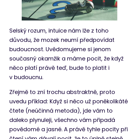
Selský rozum, intuice nám lže z toho
důvodu, že mozek neumí předpovídat
budoucnost. Uvědomujeme si jenom
současný okamžik a máme pocit, že když
něco platí právě teď, bude to platit i
v budoucnu.
Zřejmě to zní trochu abstraktně, proto
uvedu příklad: Když si něco už poněkolikáté
čtete (neúčinná metoda), jde vám to
daleko plynuleji, všechno vám připadá
povědomé a jasné. A právě tyhle pocity při
čtení vám dávají pocit, že to úplně stejně