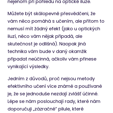
nejenom při pohledu na optické iluze.
Můžete být skálopevně přesvědčeni, že
vám něco pomáhá s učením, ale přitom to
nemusí mít žádný efekt (jako u optických
iluzí, něco vám nějak připadá, ale
skutečnost je odlišná). Naopak jiná
technika vám bude v daný okamžik
připadat neúčinná, ačkoliv vám přinese
vynikající výsledky.
Jedním z důvodů, proč nejsou metody
efektivního učení více známé a používané
je, že se jednoduše nezdají zvlášť účinné.
Lépe se nám poslouchají rady, které nám
doporučuji „zázračné“ pilule, které