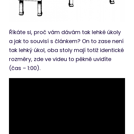
Říkáte si, proč vám dávám tak lehké úkoly
a jak to souvisí s článkem? On to zase není
tak lehký úkol, oba stoly mají totiž identické
rozměry, zde ve videu to pěkně uvidíte
(čas – 1:00).