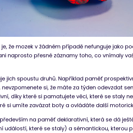
je, že mozek v žádném případě nefunguje jako po
ani naprosto přesné záznamy toho, co vnímaly vaš
uje jich spoustu druhů. Například paměť prospekti
li, nevzpomenete si, že máte za týden odevzdat s
í, díky které si pamatujete věci, které se staly nebo
teré si umíte zavázat boty a ovládáte další motoric
především na paměť deklarativní, která se dá ješt
událostí, které se staly) a sémantickou, kterou po