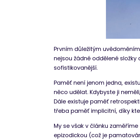
Prvním důležitým uvědoměním 
nejsou žádné oddělené složky 
sofistikovanější.
Paměť není jenom jedna, exist
něco udělat. Kdybyste ji nemě
Dále existuje paměť retrospektivn
třeba paměť implicitní, díky k
My se však v článku zaměříme 
epizodickou (což je pamatování 