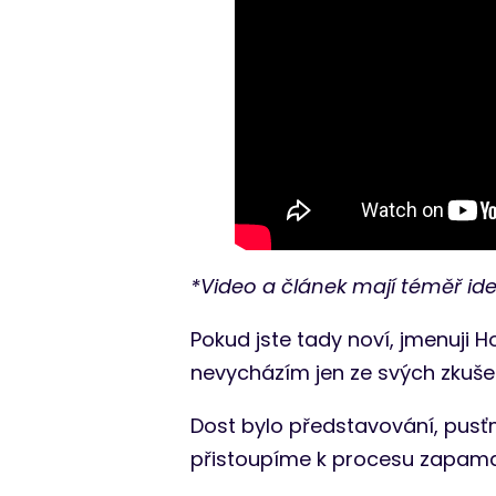
*Video a článek mají téměř iden
Pokud jste tady noví, jmenuji 
nevycházím jen ze svých zkušen
Dost bylo představování, pus
přistoupíme k procesu zapama