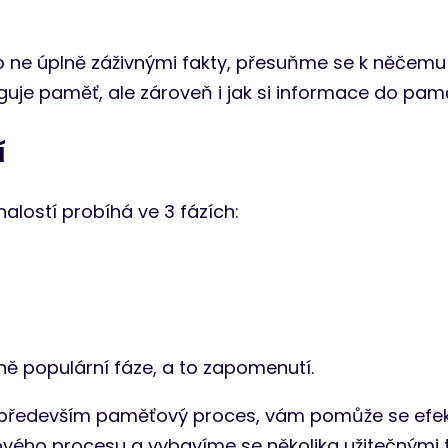
to ne úplně záživnými fakty, přesuňme se k něčemu
je paměť, ale zároveň i jak si informace do pamět
í
alostí probíhá ve 3 fázích:
ně populární fáze, a to zapomenutí.
 především paměťový proces, vám pomůže se efekti
vého procesu a vybavíme se několika užitečnými t