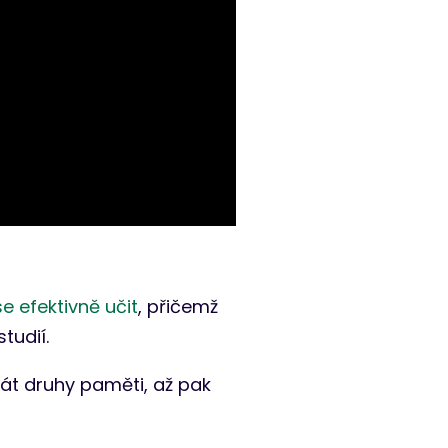
se efektivně učit
, přičemž
tudií.
át druhy paměti, až pak