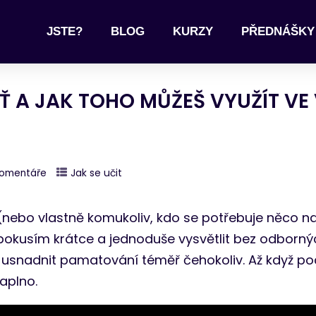
JSTE?
BLOG
KURZY
PŘEDNÁŠKY
 A JAK TOHO MŮŽEŠ VYUŽÍT VE 
Komentáře
Jak se učit
nebo vlastně komukoliv, kdo se potřebuje něco nauč
 pokusím krátce a jednoduše vysvětlit bez odbor
 si usnadnit pamatování téměř čehokoliv. Až když po
naplno.