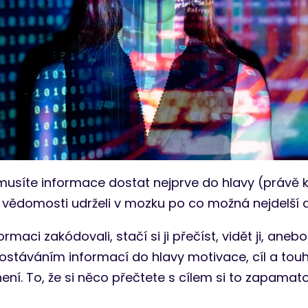
musíte informace dostat nejprve do hlavy (právě 
 vědomosti udrželi v mozku po co možná nejdelší 
ormaci zakódovali, stačí si ji přečíst, vidět ji, an
táváním informací do hlavy motivace, cíl a touh
ení. To, že si něco přečtete s cílem si to zapamat