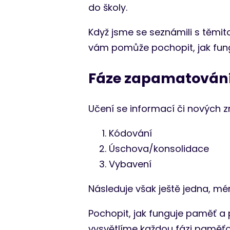
do školy.
Když jsme se seznámili s těmi
vám pomůže pochopit, jak fungu
Fáze zapamatován
Učení se informací či nových zn
Kódování
Úschova/konsolidace
Vybavení
Následuje však ještě jedna, mé
Pochopit, jak funguje paměť a
vysvětlíme každou fázi paměťo