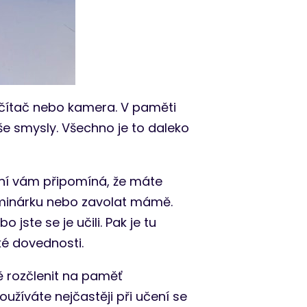
čítač nebo kamera. V paměti
e smysly. Všechno je to daleko
vní vám připomíná, že máte
eminárku nebo zavolat mámě.
 jste se je učili. Pak je tu
ké dovednosti.
ě rozčlenit na paměť
užíváte nejčastěji při učení se