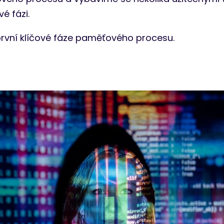
é fázi.
první klíčové fáze paměťového procesu.