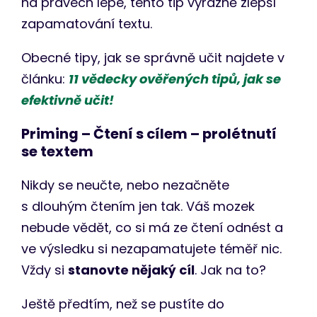
na právech lépe, tento tip výrazně zlepší
zapamatování textu.
Obecné tipy, jak se správně učit najdete v
článku:
11 vědecky ověřených tipů, jak se
efektivně učit!
Priming – Čtení s cílem – prolétnutí
se textem
Nikdy se neučte, nebo nezačněte
s dlouhým čtením jen tak. Váš mozek
nebude vědět, co si má ze čtení odnést a
ve výsledku si nezapamatujete téměř nic.
Vždy si
stanovte nějaký cíl
. Jak na to?
Ještě předtím, než se pustíte do