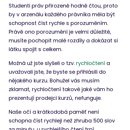
Studenti práv přirozeně hodně čtou, proto
by v arzenálu každého právníka měla být
schopnost číst rychle s porozuměním.
Právě ono porozumění je velmi důležité,
musíte pochopit malé rozdíly a dokázat si
látku spojit s celkem.
Možná už jste slyšeli o tzv.
rychločtení
a
uvažovali jste, že byste se přihlásili do
nějakého kurzu. Bohužel vás musím
zklamat, rychločtení takové jaké vám ho
prezentují prodejci kurzů, nefunguje.
Naše očí a krátkodobá paměť není
schopna číst rychleji než zhruba 500 slov
za minutu, u rychlejšího čtení trpí