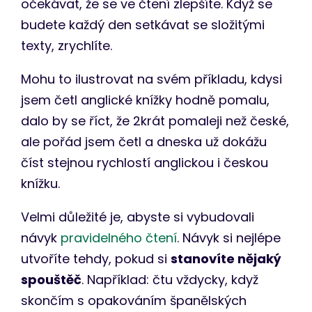
očekávat, že se ve čtení zlepšíte. Když se
budete každý den setkávat se složitými
texty, zrychlíte.
Mohu to ilustrovat na svém příkladu, kdysi
jsem četl anglické knížky hodně pomalu,
dalo by se říct, že 2krát pomaleji než české,
ale pořád jsem četl a dneska už dokážu
číst stejnou rychlostí anglickou i českou
knížku.
Velmi důležité je, abyste si vybudovali
návyk
pravidelného čtení
. Návyk si nejlépe
utvoříte tehdy, pokud si
stanovíte nějaký
spouštěč
. Například: čtu vždycky, když
skončím s opakováním španělských