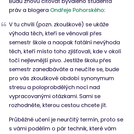
Budu znovu citovat bývalého studenta
práv a blogera
Ondřeje Pohorského
:
V tu chvíli (pozn. zkouškové) se ukáže
výhoda těch, kteří se věnovali přes
semestr škole a naopak fatální nevýhoda
těch, kteří místo toho zjišťovali, kde v okolí
točí nejlevnější pivo. Jestliže školu přes
semestr zanedbáváte a neučíte se, bude
pro vás zkouškové období synonymum
stresu a poloprobdělých nocí nad
vypracovanými otázkami. Sami se
rozhodněte, kterou cestou chcete jít.
Průběžné učení je neurčitý termín, proto se
s vámi podělím o pár technik, které vám