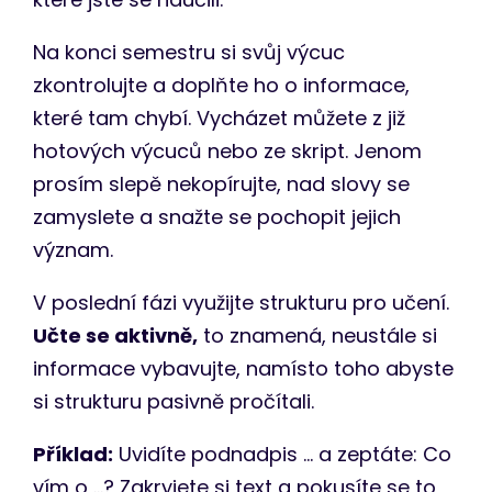
Na konci semestru si svůj výcuc
zkontrolujte a doplňte ho o informace,
které tam chybí. Vycházet můžete z již
hotových výcuců nebo ze skript. Jenom
prosím slepě nekopírujte, nad slovy se
zamyslete a snažte se pochopit jejich
význam.
V poslední fázi využijte strukturu pro učení.
Učte se aktivně,
to znamená, neustále si
informace vybavujte, namísto toho abyste
si strukturu pasivně pročítali.
Příklad:
Uvidíte podnadpis … a zeptáte: Co
vím o …? Zakryjete si text a pokusíte se to