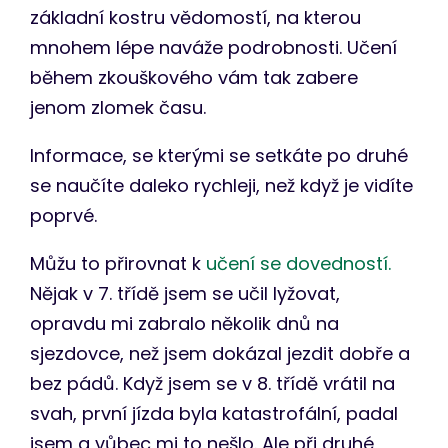
základní kostru vědomostí, na kterou
mnohem lépe naváže podrobnosti. Učení
během zkouškového vám tak zabere
jenom zlomek času.
Informace, se kterými se setkáte po druhé
se naučíte daleko rychleji, než když je vidíte
poprvé.
Můžu to přirovnat k
učení se dovedností.
Nějak v 7. třídě jsem se učil lyžovat,
opravdu mi zabralo několik dnů na
sjezdovce, než jsem dokázal jezdit dobře a
bez pádů. Když jsem se v 8. třídě vrátil na
svah, první jízda byla katastrofální, padal
jsem a vůbec mi to nešlo. Ale při druhé