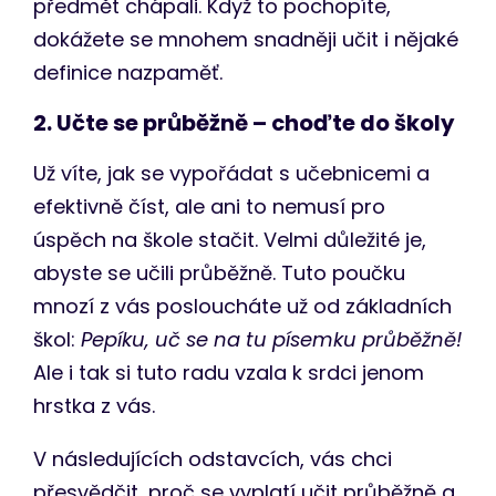
předmět chápali. Když to pochopíte,
dokážete se mnohem snadněji učit i nějaké
definice nazpaměť.
2. Učte se průběžně – choďte do školy
Už víte, jak se vypořádat s učebnicemi a
efektivně číst, ale ani to nemusí pro
úspěch na škole stačit. Velmi důležité je,
abyste se učili průběžně. Tuto poučku
mnozí z vás posloucháte už od základních
škol:
Pepíku, uč se na tu písemku průběžně!
Ale i tak si tuto radu vzala k srdci jenom
hrstka z vás.
V následujících odstavcích, vás chci
přesvědčit, proč se vyplatí učit průběžně a