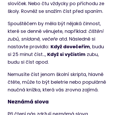
slovíček. Nebo čtu vždycky po příchodu ze
školy. Rovněž se snažím číst před spaním.
Spouštěčem by měla být nějaká činnost,
které se denně věnujete, například:
čištění
zubů, snídaně, večeře
atd. Následně si
nastavte pravidlo:
Když dovečeřím
, budu
si 25 minut číst…,
Když si vyčistím
zubu,
budu si číst apod.
Nemusíte číst jenom školní skripta, hlavně
čtěte, může to být beletrie nebo populárně
naučná knížka, která vás zrovna zajímá.
Neznámá slova
Při čtení nás zdržují neznámá slova.