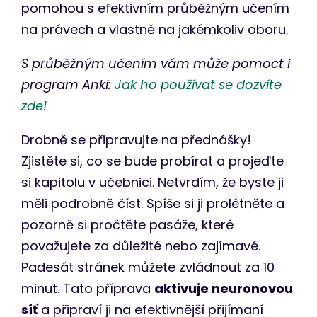
pomohou s efektivním průběžným učením
na právech a vlastně na jakémkoliv oboru.
S průběžným učením vám může pomoct i
program Anki:
Jak ho používat se dozvíte
zde!
Drobně se připravujte na přednášky!
Zjistěte si, co se bude probírat a projeďte
si kapitolu v učebnici. Netvrdím, že byste ji
měli podrobně číst. Spíše si ji prolétněte a
pozorně si pročtěte pasáže, které
považujete za důležité nebo zajímavé.
Padesát stránek můžete zvládnout za 10
minut. Tato příprava
aktivuje neuronovou
síť
a připraví ji na efektivnější přijímaní