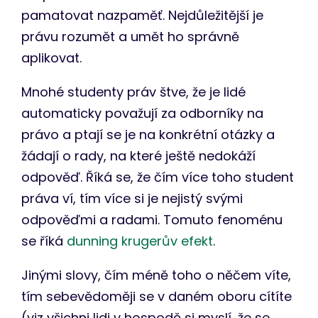
pamatovat nazpaměť. Nejdůležitější je
právu rozumět a umět ho správně
aplikovat.
Mnohé studenty práv štve, že je lidé
automaticky považují za odborníky na
právo a ptají se je na konkrétní otázky a
žádají o rady, na které ještě nedokáží
odpověď. Říká se, že čím více toho student
práva ví, tím více si je nejistý svými
odpověďmi a radami. Tomuto fenoménu
se říká
dunning krugerův efekt
.
Jinými slovy, čím méně toho o něčem víte,
tím sebevědoměji se v daném oboru cítíte
(viz všichni lidi v hospodě si myslí, že se